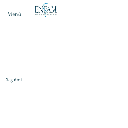
Menù
Seguimi
Contattami
Mail:
lisa.vampa@gmail.com
Tel: (+39)
3476880837
Prenota una seduta