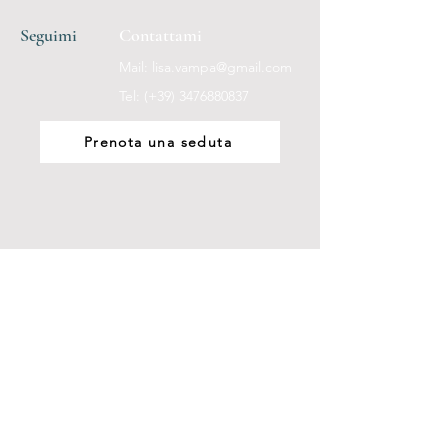
Seguimi
Contattami
Mail:
lisa.vampa@gmail.com
Tel: (+39)
3476880837
Prenota una seduta