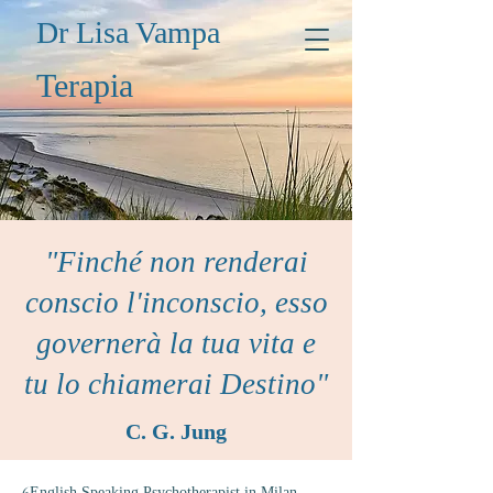
Dr Lisa Vampa
Terapia
"Finché non renderai
conscio l'inconscio, esso
governerà la tua vita e
tu lo chiamerai Destino"
C. G. Jung
6
English Speaking Psychotherapist in Milan