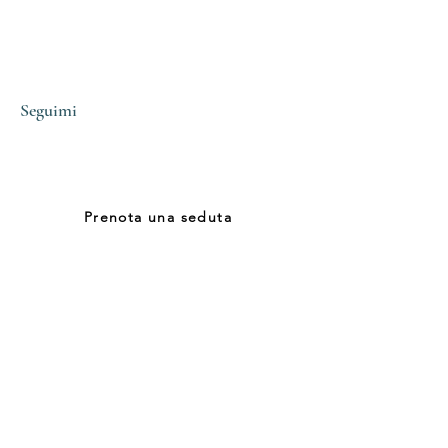
Seguimi
Contattami
Mail:
lisa.vampa@gmail.com
Tel: (+39)
3476880837
Prenota una seduta