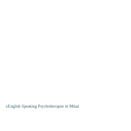
6
English Speaking Psychotherapist in Milan
Dr Lisa Vampa Therapy, Psicoterapia,
Psychotherapy